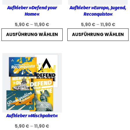
Aufkleber »Defend your
Aufkleber »Europa, Jugend,
n
Home«
Reconquista«
g
Preisspanne:
Preiss
5,90
€
–
11,90
€
5,90
€
–
11,90
€
«
5,90 €
5,90 €
AUSFÜHRUNG WÄHLEN
AUSFÜHRUNG WÄHLEN
M
bis
bis
e
11,90 €
11,90 €
n
g
e
Aufkleber »Mischpaket«
Preisspanne:
5,90
€
–
11,90
€