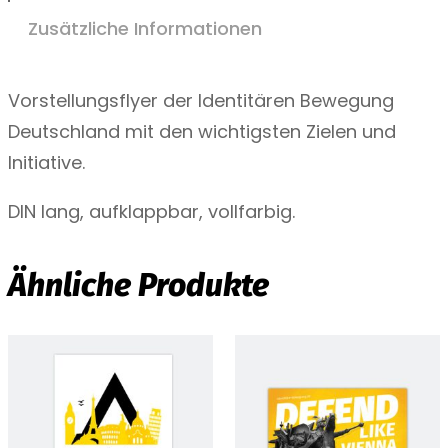
e
e
Zusätzliche Informationen
:
l
l
3
Vorstellungsflyer der Identitären Bewegung
u
Deutschland mit den wichtigsten Zielen und
,
n
Initiative.
9
g
DIN lang, aufklappbar, vollfarbig.
s
0
f
l
Ähnliche Produkte
€
y
e
b
r
i
»
s
I