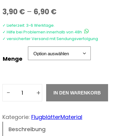
P
3,90
€
–
6,90
€
r
✓ Lieferzeit: 3-6 Werktage.
✓ Hilfe bei Problemen innerhalb von 48h
e
✓ versicherter Versand mit Sendungsverfolgung
i
Menge
s
s
p
-
+
IN DEN WARENKORB
V
a
o
n
r
Kategorie:
Flugblätter
Material
n
s
Beschreibung
t