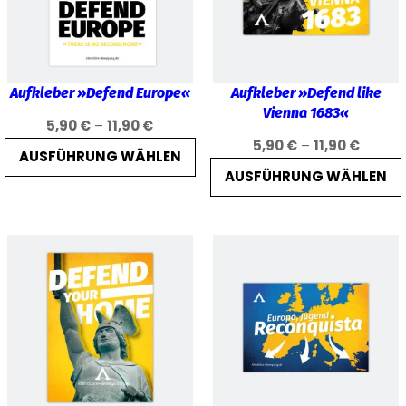
d
6
e
,
n
9
Aufkleber »Defend Europe«
Aufkleber »Defend like
t
Vienna 1683«
i
Preisspanne:
5,90
€
–
11,90
€
0
Preiss
5,90
€
–
11,90
€
5,90 €
t
AUSFÜHRUNG WÄHLEN
5,90 €
bis
AUSFÜHRUNG WÄHLEN
ä
bis
11,90 €
r
€
11,90 €
e
B
e
w
e
g
u