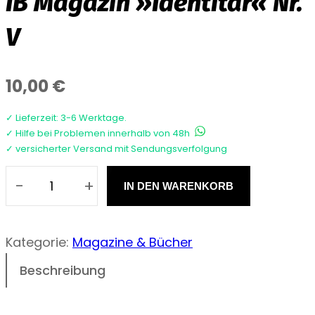
IB Magazin »Identitär« Nr.
V
10,00
€
✓ Lieferzeit: 3-6 Werktage.
✓ Hilfe bei Problemen innerhalb von 48h
✓ versicherter Versand mit Sendungsverfolgung
-
+
IN DEN WARENKORB
I
B
M
Kategorie:
Magazine & Bücher
a
Beschreibung
g
a