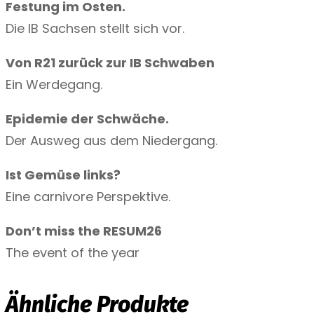
N
Festung im Osten.
r
Die IB Sachsen stellt sich vor.
.
Von R21 zurück zur IB Schwaben
V
Ein Werdegang.
M
e
Epidemie der Schwäche.
n
Der Ausweg aus dem Niedergang.
g
Ist Gemüse links?
e
Eine carnivore Perspektive.
Don’t miss the RESUM26
The event of the year
Ähnliche Produkte