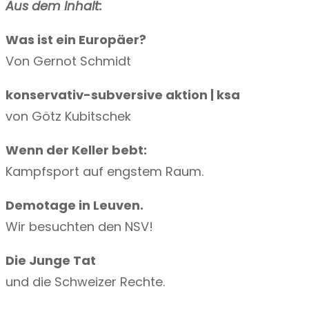
Aus dem Inhalt:
z
i
Was ist ein Europäer?
n
Von Gernot Schmidt
»
konservativ-subversive aktion | ksa
I
von Götz Kubitschek
d
e
Wenn der Keller bebt:
n
Kampfsport auf engstem Raum.
t
i
Demotage in Leuven.
t
Wir besuchten den NSV!
ä
Die Junge Tat
r
und die Schweizer Rechte.
«